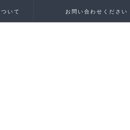
について
お問い合わせください
情報
+8615380400285
補足
sales2@liwei-chem.c
ランド
見積もりをリクエストする
©
2026
Liwei Metal