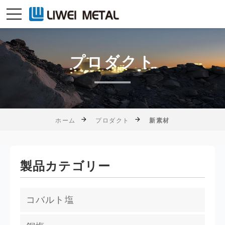
プロダクト
ホーム
プロダクト
新素材
製品カテゴリー
コバルト塩
塩化コバルト