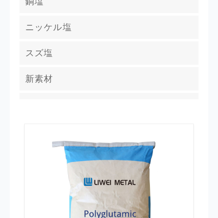
銅塩
硫酸コバルト
硫酸銅
ニッケル塩
酢酸コバルト
塩化銅
硫酸ニッケル
スズ塩
酢酸銅
酢酸ニッケル
塩化スズ
新素材
塩化第二銅
塩化スズ
その他