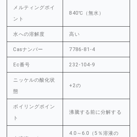
メルティングポイ
840℃（無水）
ント
水への溶解度
高い
Casナンバー
7786-81-4
Ec番号
232-104-9
ニッケルの酸化状
+2の
態
ボイリングポイン
沸騰する前に分解する
ト
4.0～6.0（5％溶液の