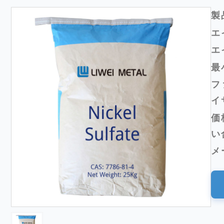
製
エ
エ
最
フ
イ
価
い
メ